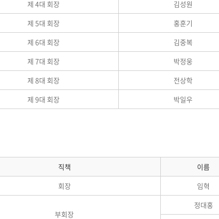
제 4대 회장
김성원
제 5대 회장
홍훈기
제 6대 회장
김중복
제 7대 회장
박정웅
제 8대 회장
전상학
제 9대 회장
박일우
직책
이름
회장
임혁
정대홍
부회장