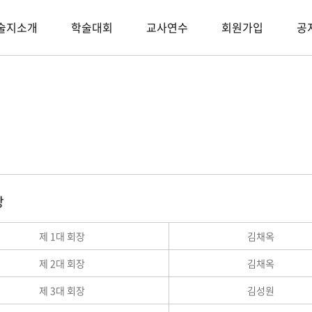
술지소개
학술대회
교사연수
회원가입
공
장
제 1대 회장
김채옥
제 2대 회장
김채옥
제 3대 회장
김성원