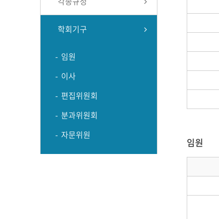
각종규정
학회기구
임원
이사
편집위원회
분과위원회
자문위원
임원