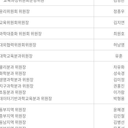
교육과정위원회운영위원
김영관
윤리위원회 위원장
정종우
교육위원회위원장
김지연
과학대중화 위원회 위원장
최원호
대외협력위원회위원장
허남영
대학교육분과위원장
유훈
물리분과 위원장
차유화
화학분과 위원장
성숙경
생명과학분과 위원장
김미정
지구과학분과 위원장
권홍진
초등분과 위원장
이가람
데이터기반과학교육분과 위원장
박형용
동부지역 위원장
윤혜경
중부지역 위원장
김민철
동남지역 위원장
김병선