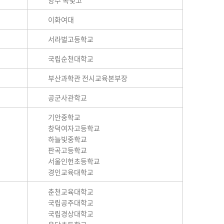
양주 옥빛고
이화여대
서라벌고등학교
국립순천대학교
부산과학관 전시교육본부장
공군사관학교
기안중학교
창덕여자고등학교
하늘빛중학교
판곡고등학교
서울인헌초등학교
경인교육대학교
춘천교육대학교
국립공주대학교
국립경상대학교