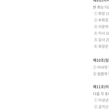
제9조(이사
본 회는 다
① 회장 1
② 부회장
③ 자문위원
④ 이사 1
⑤ 감사 2
⑥ 회장은
제10조(임
① 이사의 
② 임원의
제11조(이
다음 각 호
① 미성년
② 금치산