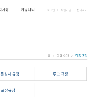
지사항
커뮤니티
로그인
회원가입
문의하기
홈
학회소개
각종규정
논문심사 규정
투고 규정
포상규정