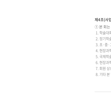
제4조(사업
① 본 회는
1. 학술대
2. 정기학
3. 초·
4. 현장과
5. 국제학
6. 현장과
7. 회원 
8. 기타 