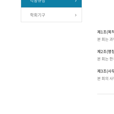
각종규정
학회기구
제1조(목적
본 회는 
제2조(명칭
본 회는 한국
제3조(사
본 회의 