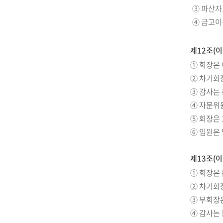
③ 파산자
④ 금고이
제12조(이
① 회장은
② 차기회
③ 감사는
④ 자문위
⑤ 회장은 
⑥ 임원은 
제13조(이
① 회장은
② 차기회
③ 부회장
④ 감사는 