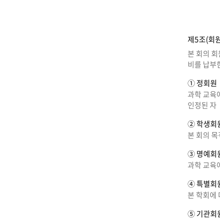
제5조(회원
본 회의 회
비를 납부한
① 정회원
과학 교육
인정된 자
② 학생회
본 회의 목
③ 명예회
과학 교육
④ 특별회
본 학회에 
⑤ 기관회